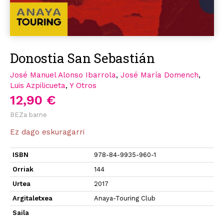
Donostia San Sebastián
José Manuel Alonso Ibarrola
,
José María Domench
,
Luis Azpilicueta
,
Y Otros
12,90 €
BEZa barne
Ez dago eskuragarri
ISBN
978-84-9935-960-1
Orriak
144
Urtea
2017
Argitaletxea
Anaya-Touring Club
Saila