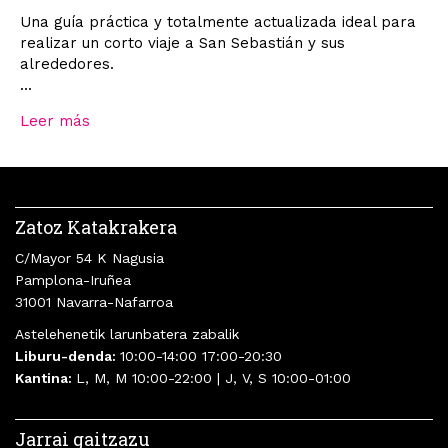
Una guía práctica y totalmente actualizada ideal para
realizar un corto viaje a San Sebastián y sus
alrededores.
...
Leer más
Zatoz Katakrakera
C/Mayor 54 K Nagusia
Pamplona-Iruñea
31001 Navarra-Nafarroa
Astelehenetik larunbatera zabalik
Liburu-denda:
10:00-14:00 17:00-20:30
Kantina:
L, M, M 10:00-22:00 | J, V, S 10:00-01:00
Jarrai gaitzazu