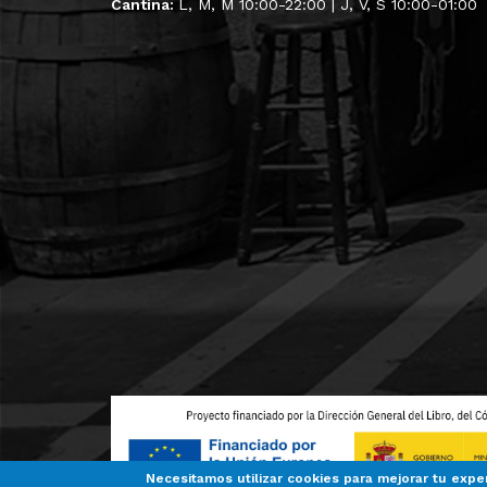
Cantina:
L, M, M 10:00-22:00 | J, V, S 10:00-01:00
Necesitamos utilizar cookies para mejorar tu expe