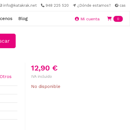
info@katakrak.net
948 225 520
¿Dónde estamos?
cas
cenos
Blog
Ite
Mi cuenta
0
car
12,90 €
 Otros
IVA incluido
No disponible