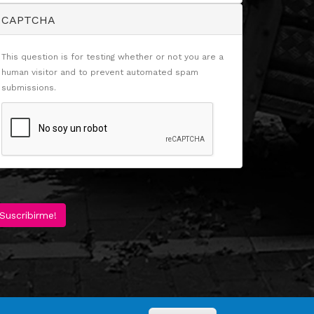
CAPTCHA
This question is for testing whether or not you are a
human visitor and to prevent automated spam
submissions.
Suscribirme!