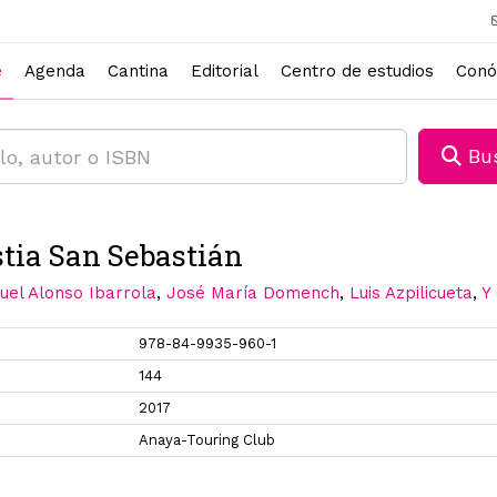
e
Agenda
Cantina
Editorial
Centro de estudios
Conó
Bus
tia San Sebastián
el Alonso Ibarrola
,
José María Domench
,
Luis Azpilicueta
,
Y
978-84-9935-960-1
144
2017
Anaya-Touring Club