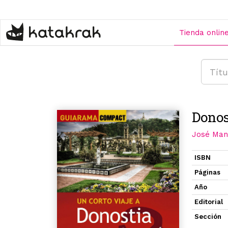
Pasar
al
contenido
Tienda onlin
principal
Donos
José Manu
ISBN
Páginas
Año
Editorial
Sección