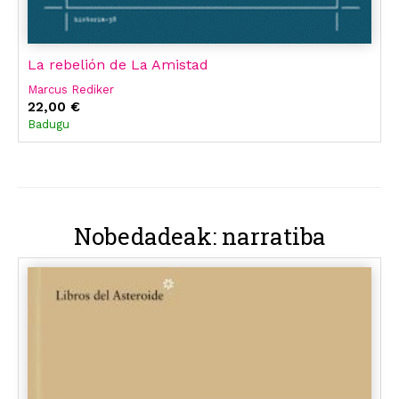
La rebelión de La Amistad
Marcus Rediker
22,00 €
Badugu
Nobedadeak: narratiba