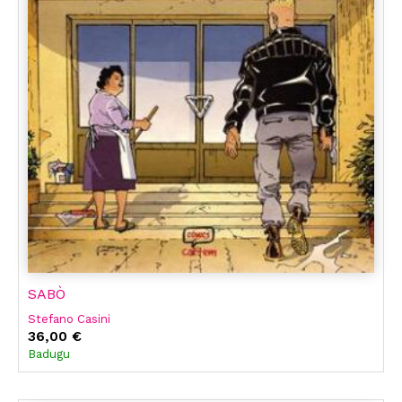
SABÒ
Stefano Casini
36,00 €
Badugu