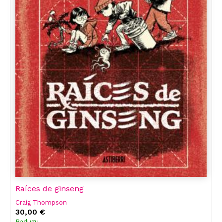
Raíces de ginseng
Craig Thompson
30,00 €
Badugu