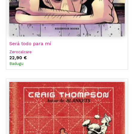
Será todo para mí
Zerocalcare
22,90 €
Badugu