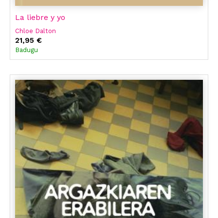
La liebre y yo
Chloe Dalton
21,95 €
Badugu