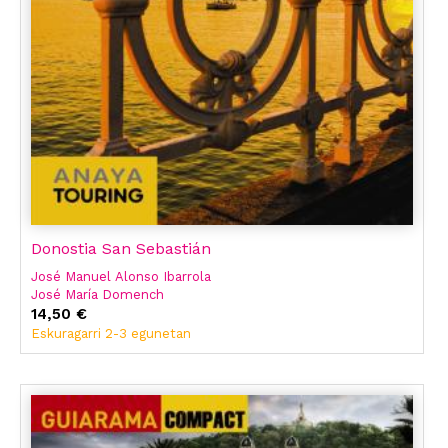
Donostia San Sebastián
José Manuel Alonso Ibarrola
José María Domench
14,50 €
Eskuragarri 2-3 egunetan