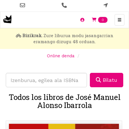
Skip
to
main
Items en t
0
content
Bizikrak.
Zure liburua modu jasangarrian
eramango dizugu 48 orduan.
Online denda
Bilatu
Todos los libros de José Manuel
Alonso Ibarrola