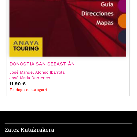
DONOSTIA SAN SEBASTIÁN
José Manuel Alonso Ibarrola
José María Domench
Luis Azpilicueta
11,90 €
Ignacio Medina Bañón
Ez dago eskuragarri
Iñak Gómez
Zatoz Katakrakera