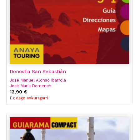
Donostia San Sebastián
José Manuel Alonso Ibarrola
José María Domench
Luis Azpilicueta
12,90 €
Y Otros
Ez dago eskuragarri