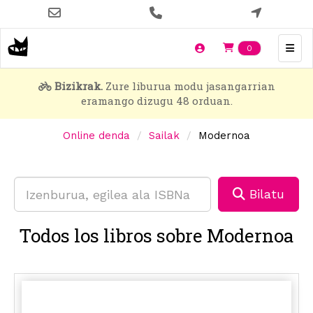
Skip
to
main
Items en t
0
content
Bizikrak.
Zure liburua modu jasangarrian
eramango dizugu 48 orduan.
Online denda
Sailak
Modernoa
Bilatu
Todos los libros sobre Modernoa