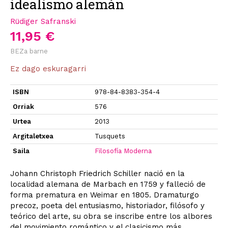
idealismo alemán
Rüdiger Safranski
11,95 €
BEZa barne
Ez dago eskuragarri
ISBN
978-84-8383-354-4
Orriak
576
Urtea
2013
Argitaletxea
Tusquets
Saila
Filosofía Moderna
Johann Christoph Friedrich Schiller nació en la
localidad alemana de Marbach en 1759 y falleció de
forma prematura en Weimar en 1805. Dramaturgo
precoz, poeta del entusiasmo, historiador, filósofo y
teórico del arte, su obra se inscribe entre los albores
del movimiento romántico y el clasicismo más