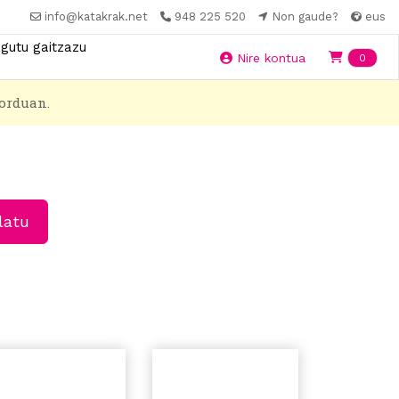
info@katakrak.net
948 225 520
Non gaude?
eus
gutu gaitzazu
Ite
Nire kontua
0
orduan.
latu