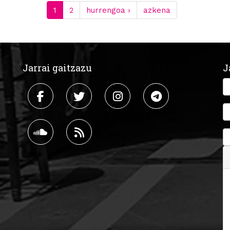
1
2
hurrengoa ›
azkena
Jarrai gaitzazu
J