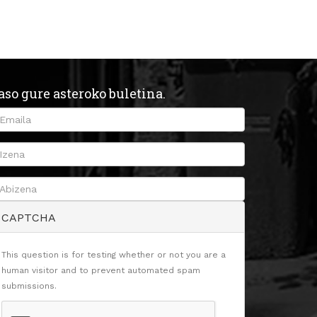
aso gure asteroko buletina.
CAPTCHA
This question is for testing whether or not you are a
human visitor and to prevent automated spam
submissions.