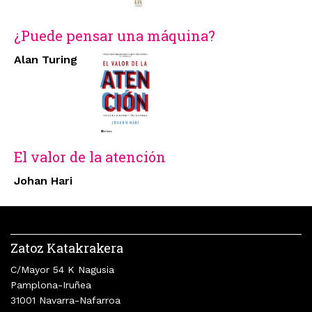
¿Puede pensar una máquina?
Alan Turing
El valor de la atención
Johan Hari
Zatoz Katakrakera
C/Mayor 54 K Nagusia
Pamplona-Iruñea
31001 Navarra-Nafarroa