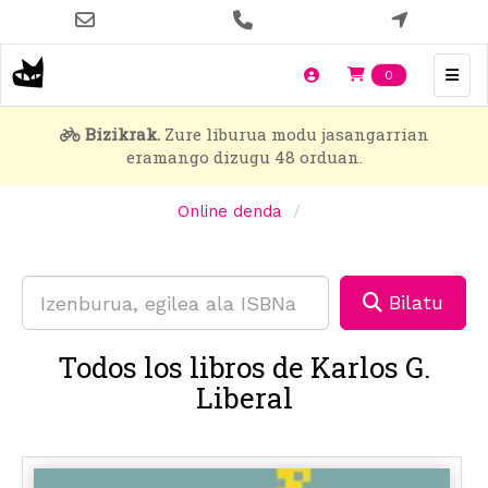
Skip
to
main
Items en t
0
content
Bizikrak.
Zure liburua modu jasangarrian
eramango dizugu 48 orduan.
Online denda
Bilatu
Todos los libros de Karlos G.
Liberal