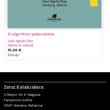
El algoritmo paternalista
Ujué Agudo Díaz
Karlos G. Liberal
15,00 €
Badugu
Zatoz Katakrakera
C/Mayor 54 K Nagusia
Pamplona-Iruñea
31001 Navarra-Nafarroa