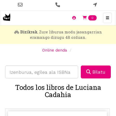
Skip
to
main
Items en t
0
content
Bizikrak.
Zure liburua modu jasangarrian
eramango dizugu 48 orduan.
Online denda
Bilatu
Todos los libros de Luciana
Cadahia