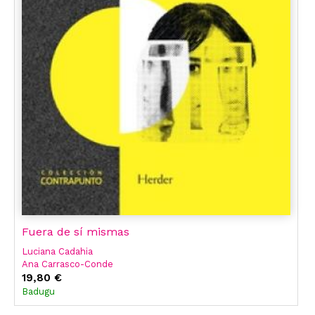
Fuera de sí mismas
Luciana Cadahia
Ana Carrasco-Conde
Anna Maria Brigante
19,80 €
Emma Ingala Gómez
Badugu
María Del Rosario Acosta
Rosaura Martínez Ruiz