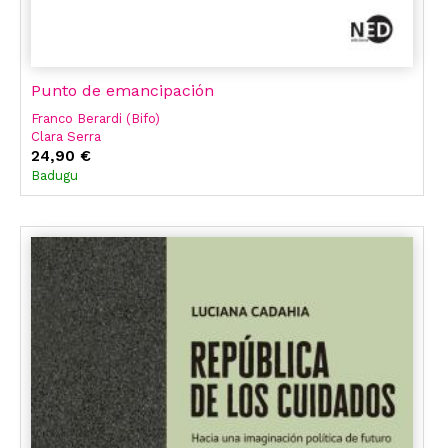
Punto de emancipación
Franco Berardi (Bifo)
Clara Serra
Chantal Mouffe
24,90 €
Elizabeth Duval
Badugu
Javier Saez
Luciana Cadahia
Juan Grabois
José Luis Villacañas Berlanga