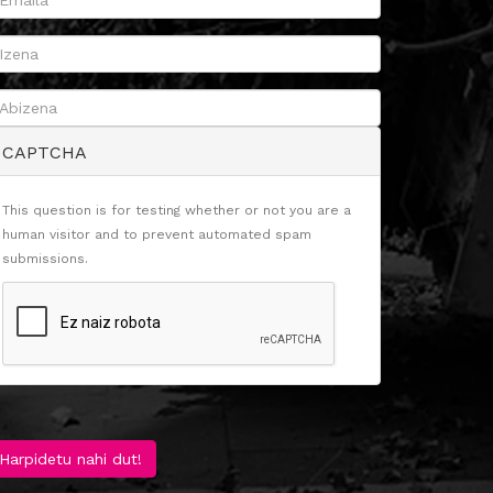
CAPTCHA
This question is for testing whether or not you are a
human visitor and to prevent automated spam
submissions.
Harpidetu nahi dut!