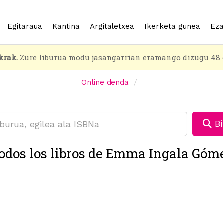
Egitaraua
Kantina
Argitaletxea
Ikerketa gunea
Eza
krak.
Zure liburua modu jasangarrian eramango dizugu 48 
Online denda
Bi
odos los libros de Emma Ingala Góm