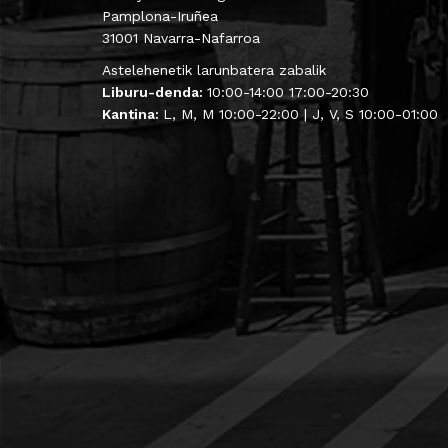
Pamplona-Iruñea
31001 Navarra-Nafarroa
Astelehenetik larunbatera zabalik
Liburu-denda:
10:00-14:00 17:00-20:30
Kantina:
L, M, M 10:00-22:00 | J, V, S 10:00-01:00