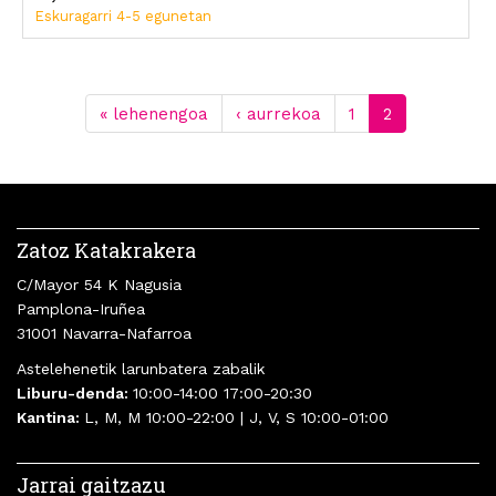
Eskuragarri 4-5 egunetan
« lehenengoa
‹ aurrekoa
1
2
Zatoz Katakrakera
C/Mayor 54 K Nagusia
Pamplona-Iruñea
31001 Navarra-Nafarroa
Astelehenetik larunbatera zabalik
Liburu-denda:
10:00-14:00 17:00-20:30
Kantina:
L, M, M 10:00-22:00 | J, V, S 10:00-01:00
Jarrai gaitzazu