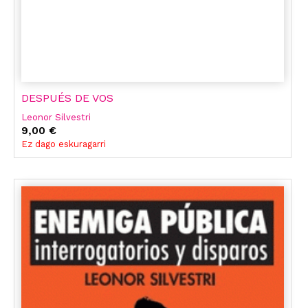
DESPUÉS DE VOS
Leonor Silvestri
9,00 €
Ez dago eskuragarri