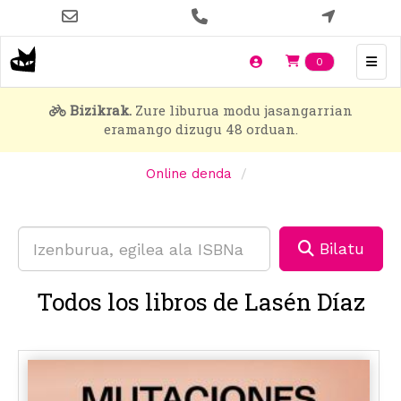
Skip
to
main
Items en t
0
content
Bizikrak.
Zure liburua modu jasangarrian
eramango dizugu 48 orduan.
Online denda
Bilatu
Todos los libros de Lasén Díaz