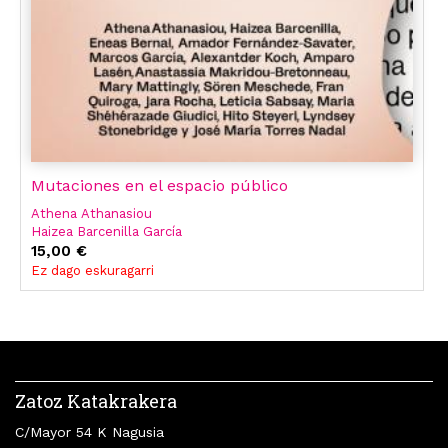
Mutaciones en el espacio público
Athena Athanasiou
Haizea Barcenilla García
Eneas Bernal
15,00 €
Amador Fernández-Savater
Ez dago eskuragarri
Marcos García Cristóbal
Alexander Koch
Lasén Díaz
Haizea Barcenilla
Leticia Sabsay
García Garci
Ampa Lasén
Zatoz Katakrakera
C/Mayor 54 K Nagusia