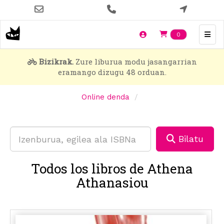
Skip
to
main
Items en t
0
content
Bizikrak.
Zure liburua modu jasangarrian
eramango dizugu 48 orduan.
Online denda
Bilatu
Todos los libros de Athena
Athanasiou