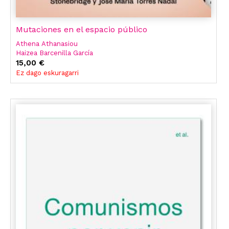
Mutaciones en el espacio público
Athena Athanasiou
Haizea Barcenilla García
Eneas Bernal
15,00 €
Amador Fernández-Savater
Ez dago eskuragarri
Marcos García Cristóbal
Alexander Koch
Lasén Díaz
Haizea Barcenilla
Leticia Sabsay
García Garci
Ampa Lasén