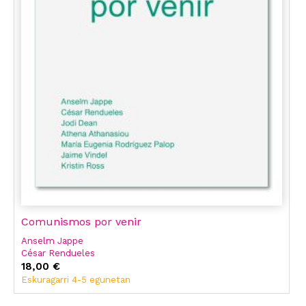
Comunismos por venir
Anselm Jappe
César Rendueles
Jodi Dean
18,00 €
Athena Athanasiou
Eskuragarri 4-5 egunetan
Maria Eugenia Rodríguez Palop
Jaime Vindel