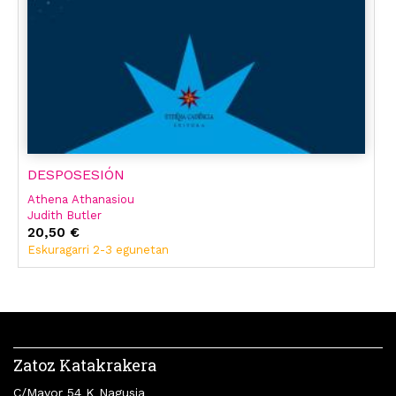
DESPOSESIÓN
Athena Athanasiou
Judith Butler
20,50 €
Eskuragarri 2-3 egunetan
Zatoz Katakrakera
C/Mayor 54 K Nagusia