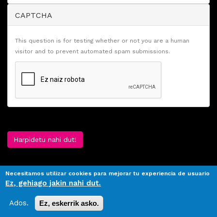
CAPTCHA
This question is for testing whether or not you are a human
visitor and to prevent automated spam submissions.
Harpidetu nahi dut!
Necesitamos utilizar cookies para mejorar tu experiencia de usuario
Ez, gehiago jakin nahi dut.
Ados.
Ez, eskerrik asko.