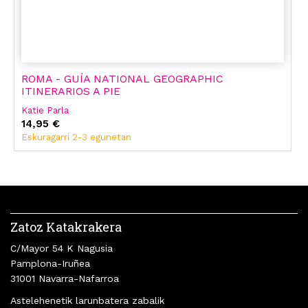
ROMA - GUÍA NATIONAL GEOGRAPHIC
ITINERARIOS A PIE
Katie Parla
14,95 €
Eskuragarri 2-3 egunetan
Zatoz Katakrakera
C/Mayor 54 K Nagusia
Pamplona-Iruñea
31001 Navarra-Nafarroa
Astelehenetik larunbatera zabalik