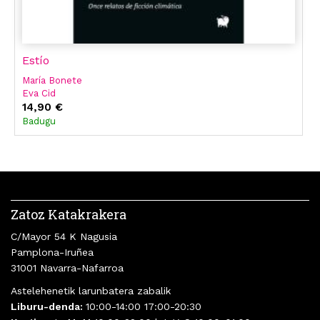
Estío
María Bonete
Eva Cid
Aixa De La Cruz
14,90 €
Layla Martínez
Badugu
Merche Montero
Cristina Morales
Alejandro Morellón
Aroa Moreno Duran
Parra
Zatoz Katakrakera
C/Mayor 54 K Nagusia
Pamplona-Iruñea
31001 Navarra-Nafarroa
Astelehenetik larunbatera zabalik
Liburu-denda:
10:00-14:00 17:00-20:30