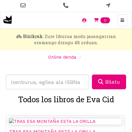
Skip
to
main
Items en t
0
content
Bizikrak.
Zure liburua modu jasangarrian
eramango dizugu 48 orduan.
Online denda
Bilatu
Todos los libros de Eva Cid
TRAS ESA MONTAÑA ESTÁ LA ORILLA