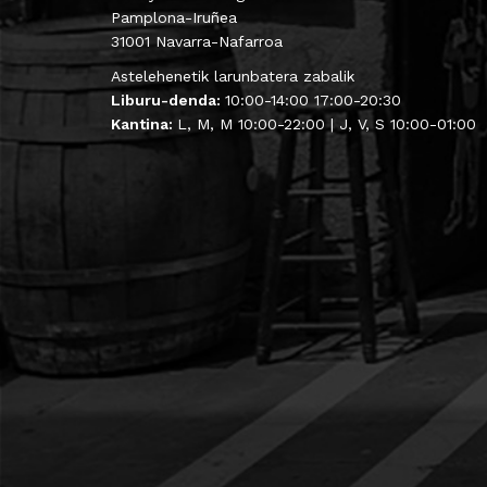
Pamplona-Iruñea
31001 Navarra-Nafarroa
Astelehenetik larunbatera zabalik
Liburu-denda:
10:00-14:00 17:00-20:30
Kantina:
L, M, M 10:00-22:00 | J, V, S 10:00-01:00