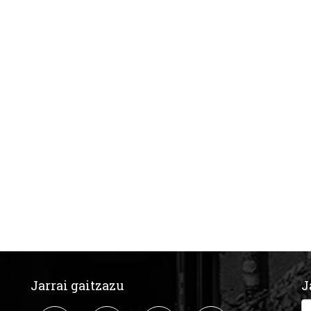
Jarrai gaitzazu
J