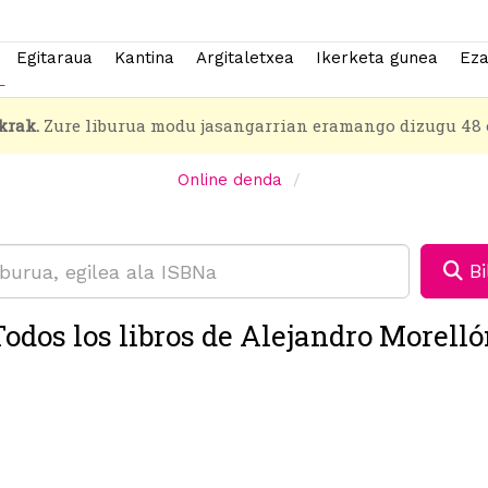
Egitaraua
Kantina
Argitaletxea
Ikerketa gunea
Eza
krak.
Zure liburua modu jasangarrian eramango dizugu 48 
Online denda
Bi
odos los libros de Alejandro Morell