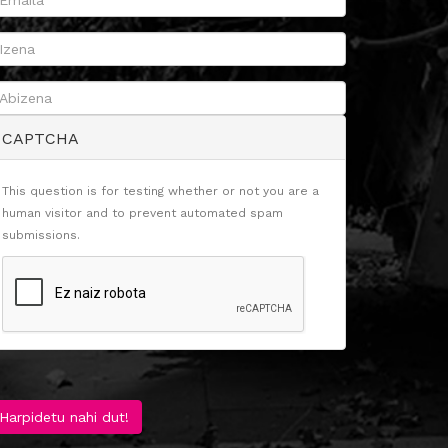
CAPTCHA
This question is for testing whether or not you are a
human visitor and to prevent automated spam
submissions.
Harpidetu nahi dut!