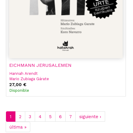
EICHMANN JERUSALEMEN
Hannah Arendt
Mario Zubiaga Gárate
Koro Navarro
27,00 €
Disponible
1
2
3
4
5
6
7
siguiente ›
última »