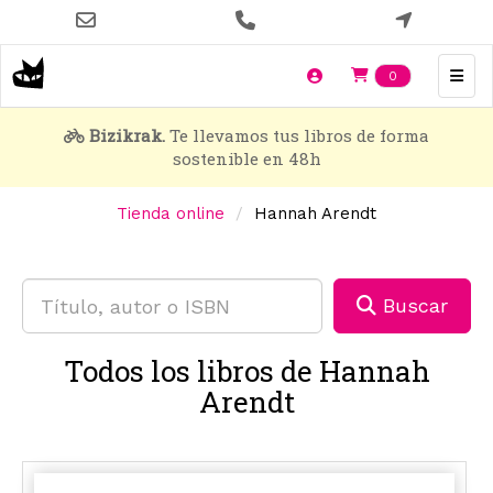
Pasar
al
contenido
Items en t
0
principal
Bizikrak.
Te llevamos tus libros de forma
sostenible en 48h
Tienda online
Hannah Arendt
Buscar
Todos los libros de Hannah
Arendt