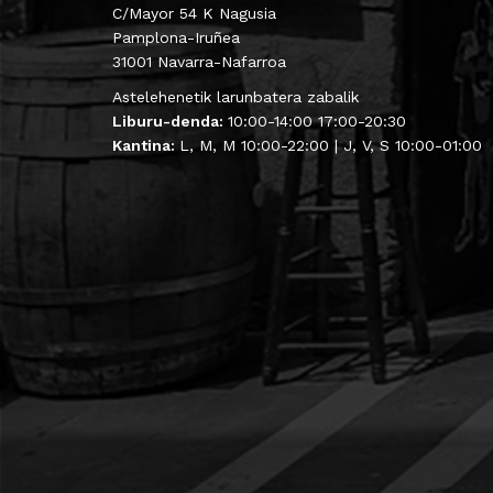
C/Mayor 54 K Nagusia
Pamplona-Iruñea
31001 Navarra-Nafarroa
Astelehenetik larunbatera zabalik
Liburu-denda:
10:00-14:00 17:00-20:30
Kantina:
L, M, M 10:00-22:00 | J, V, S 10:00-01:00