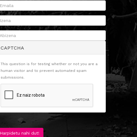
CAPTCHA
This question is for testing whether or not you are a
human visitor and to prevent automated spam
submissions.
Harpidetu nahi dut!