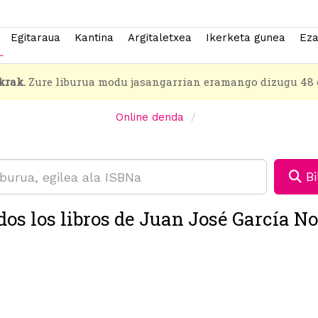
Egitaraua
Kantina
Argitaletxea
Ikerketa gunea
Eza
krak.
Zure liburua modu jasangarrian eramango dizugu 48 
Online denda
Bi
dos los libros de Juan José García No