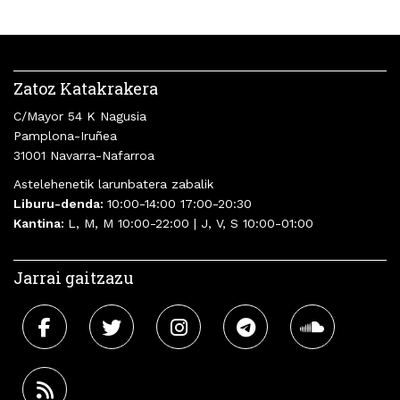
Zatoz Katakrakera
C/Mayor 54 K Nagusia
Pamplona-Iruñea
31001 Navarra-Nafarroa
Astelehenetik larunbatera zabalik
Liburu-denda:
10:00-14:00 17:00-20:30
Kantina:
L, M, M 10:00-22:00 | J, V, S 10:00-01:00
Jarrai gaitzazu