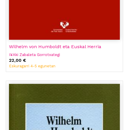
Wilhelm von Humboldt eta Euskal Herria
I¥Aki Zabaleta Gorrotxategi
22,00 €
Eskuragarri 4-5 egunetan