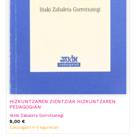
HIZKUNTZAREN ZIENTZIAK HIZKUNTZAREN
PEDAGOGIAN
I¥Aki Zabaleta Gorrotxategi
8,00 €
Eskuragarri 4-5 egunetan