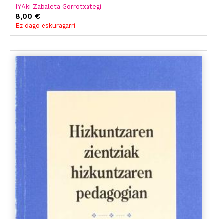
I¥Aki Zabaleta Gorrotxategi
8,00 €
Ez dago eskuragarri