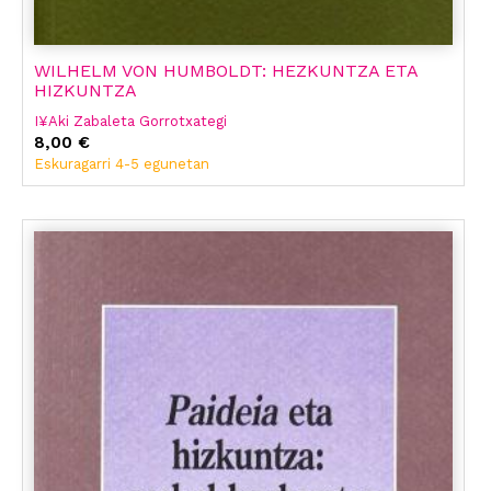
WILHELM VON HUMBOLDT: HEZKUNTZA ETA
HIZKUNTZA
I¥Aki Zabaleta Gorrotxategi
8,00 €
Eskuragarri 4-5 egunetan