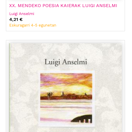
XX. MENDEKO POESIA KAIERAK LUIGI ANSELMI
Luigi Anselmi
4,21 €
Eskuragarri 4-5 egunetan