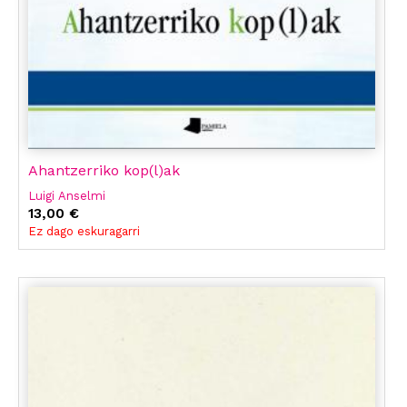
Ahantzerriko kop(l)ak
Luigi Anselmi
13,00 €
Ez dago eskuragarri