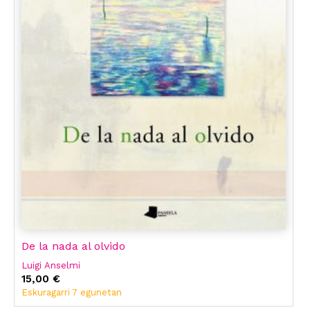
De la nada al olvido
Luigi Anselmi
15,00 €
Eskuragarri 7 egunetan