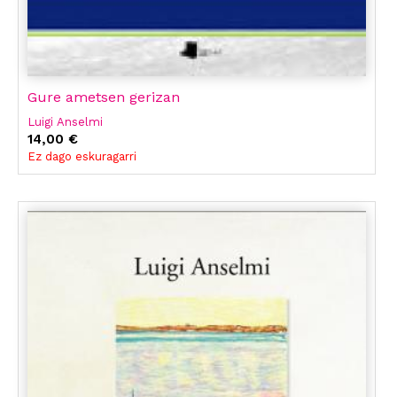
Gure ametsen gerizan
Luigi Anselmi
14,00 €
Ez dago eskuragarri