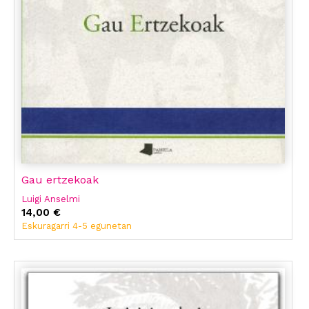
Gau ertzekoak
Luigi Anselmi
14,00 €
Eskuragarri 4-5 egunetan