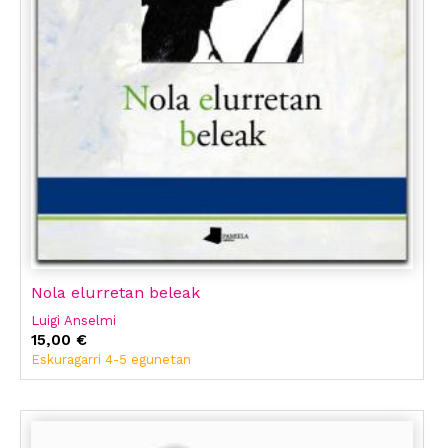
Nola elurretan beleak
Luigi Anselmi
15,00 €
Eskuragarri 4-5 egunetan