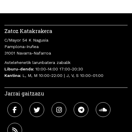
Zatoz Katakrakera
C/Mayor 54 K Nagusia
Pamplona-Iruñea
31001 Navarra-Nafarroa
Astelehenetik larunbatera zabalik
Liburu-denda:
10:00-14:00 17:00-20:30
Kantina:
L, M, M 10:00-22:00 | J, V, S 10:00-01:00
Jarrai gaitzazu