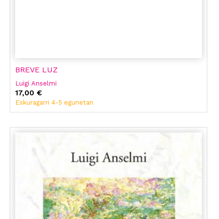
BREVE LUZ
Luigi Anselmi
17,00 €
Eskuragarri 4-5 egunetan