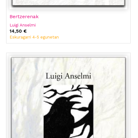
Bertzerenak
Luigi Anselmi
14,50 €
Eskuragarri 4-5 egunetan