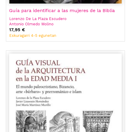
Guía para identificar a las mujeres de la Biblia
Lorenzo De La Plaza Escudero
Antonio Olmedo Molino
Adoración Morales Gómez
17,95 €
José María Martínez Murillo
Eskuragarri 4-5 egunetan