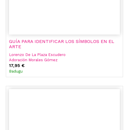
GUÍA PARA IDENTIFICAR LOS SÍMBOLOS EN EL
ARTE
Lorenzo De La Plaza Escudero
Adoración Morales Gómez
José María Martínez Murillo
17,95 €
José Ignacio Vaquero Ibarra
Badugu