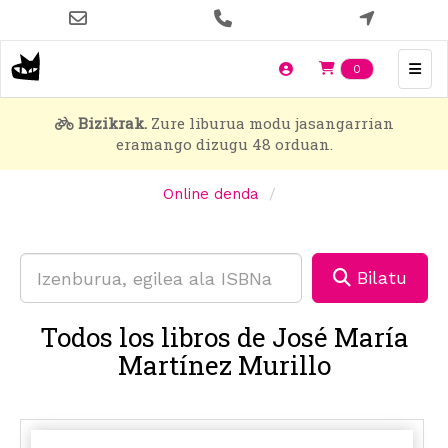
Skip
to
main
Items en t
0
content
Bizikrak.
Zure liburua modu jasangarrian
eramango dizugu 48 orduan.
Online denda
Bilatu
Todos los libros de José María
Martínez Murillo