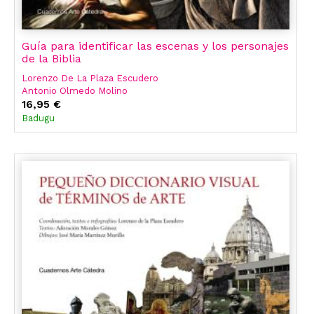
Guía para identificar las escenas y los personajes
de la Biblia
Lorenzo De La Plaza Escudero
Antonio Olmedo Molino
Adoración Morales Gómez
16,95 €
José María Martínez Murillo
Badugu