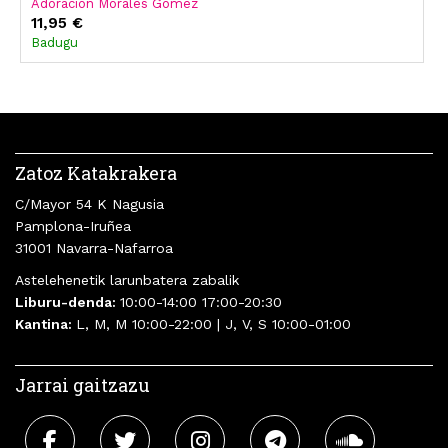
Adoración Morales Gómez
José María Martínez Murillo
11,95 €
Badugu
Zatoz Katakrakera
C/Mayor 54 K Nagusia
Pamplona-Iruñea
31001 Navarra-Nafarroa
Astelehenetik larunbatera zabalik
Liburu-denda:
10:00-14:00 17:00-20:30
Kantina:
L, M, M 10:00-22:00 | J, V, S 10:00-01:00
Jarrai gaitzazu