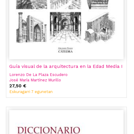
Guía visual de la arquitectura en la Edad Media I
Lorenzo De La Plaza Escudero
José María Martínez Murillo
Javier Lizasoain Hernández
27,50 €
Eskuragarri 7 egunetan