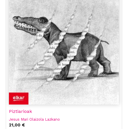
Piztiarioak
Jesus Mari Olaizola Lazkano
21,00 €