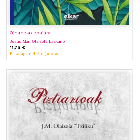
Oihaneko epailea
Jesus Mari Olaizola Lazkano
11,75 €
Eskuragarri 4-5 egunetan