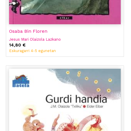
Osaba Bin Floren
Jesus Mari Olaizola Lazkano
14,80 €
Eskuragarri 4-5 egunetan