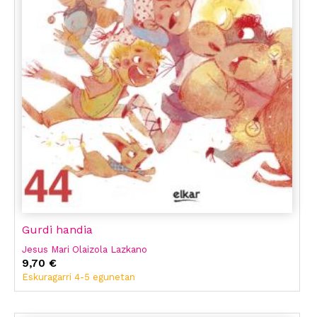
Gurdi handia
Jesus Mari Olaizola Lazkano
9,70 €
Eskuragarri 4-5 egunetan