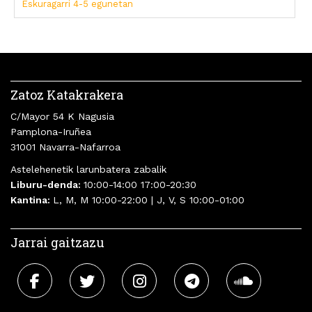
Eskuragarri 4-5 egunetan
Zatoz Katakrakera
C/Mayor 54 K Nagusia
Pamplona-Iruñea
31001 Navarra-Nafarroa
Astelehenetik larunbatera zabalik
Liburu-denda:
10:00-14:00 17:00-20:30
Kantina:
L, M, M 10:00-22:00 | J, V, S 10:00-01:00
Jarrai gaitzazu