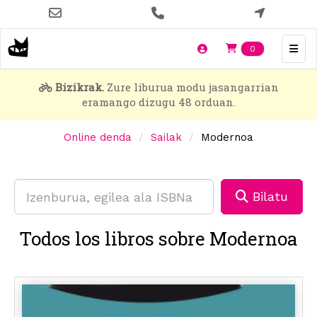
Skip
to
main
Items en t
0
content
Bizikrak.
Zure liburua modu jasangarrian
eramango dizugu 48 orduan.
Online denda
Sailak
Modernoa
Bilatu
Todos los libros sobre Modernoa