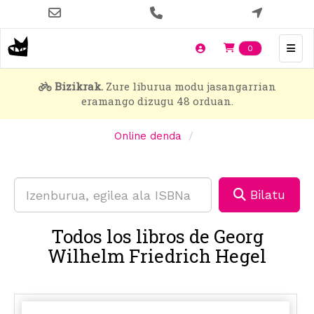
Skip
to
main
Items en t
0
content
Bizikrak.
Zure liburua modu jasangarrian
eramango dizugu 48 orduan.
Online denda
Bilatu
Todos los libros de Georg
Wilhelm Friedrich Hegel