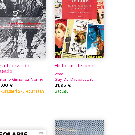
na fuerza del
Historias de cine
asado
Vvaa
ntonio Gimenez Merino
Guy De Maupassant
4,00 €
Stefan Zweig
21,95 €
Agatha Christie
kuragarri 2-3 egunetan
Badugu
Fiódor M. Dostoievski
James Joyce