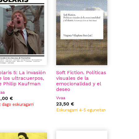
olaris 5: La invasión
Soft Fiction. Políticas
e los ultracuerpos,
visuales de la
e Philip Kaufman
emocionalidad y el
deseo
vaa
1,00 €
Vvaa
23,50 €
 dago eskuragarri
Eskuragarri 4-5 egunetan