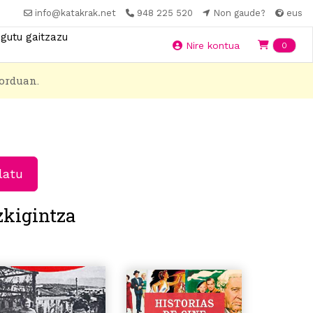
info@katakrak.net
948 225 520
Non gaude?
eus
gutu gaitzazu
Ite
Nire kontua
0
orduan.
latu
zkigintza