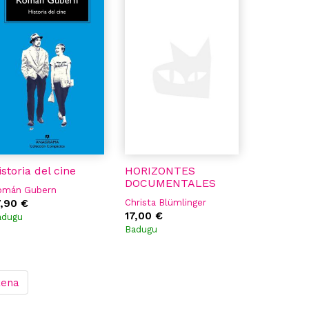
rián Silvestre
vi Sánchez Pons
istoria del cine
HORIZONTES
DOCUMENTALES
omán Gubern
7,90 €
Christa Blümlinger
17,00 €
adugu
Badugu
kena