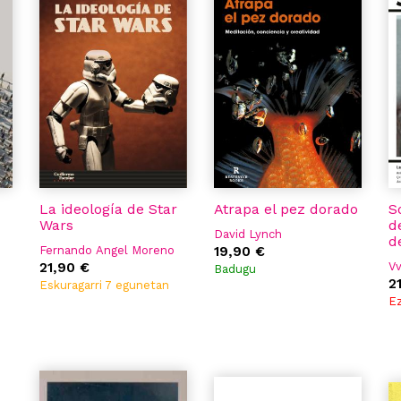
La ideología de Star
Atrapa el pez dorado
S
Wars
d
David Lynch
d
Fernando Angel Moreno
19,90 €
21,90 €
V
Badugu
2
Eskuragarri 7 egunetan
Ez