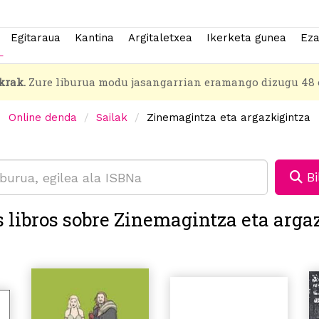
Egitaraua
Kantina
Argitaletxea
Ikerketa gunea
Eza
krak.
Zure liburua modu jasangarrian eramango dizugu 48 
Online denda
Sailak
Zinemagintza eta argazkigintza
Bi
s libros sobre Zinemagintza eta arga