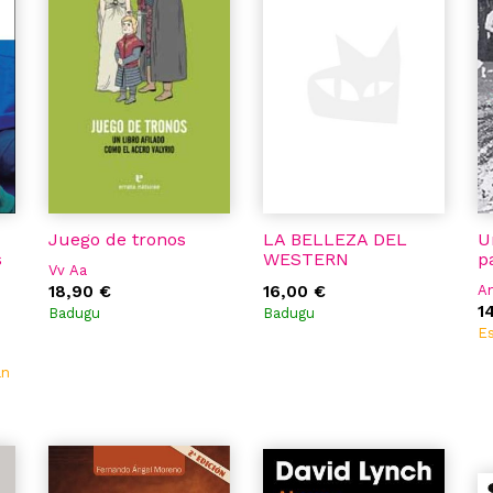
Juego de tronos
LA BELLEZA DEL
U
s
WESTERN
p
Vv Aa
18,90 €
16,00 €
A
1
Badugu
Badugu
Es
an