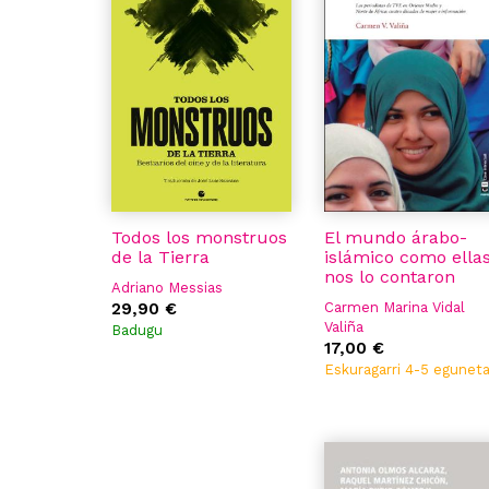
Todos los monstruos
El mundo árabo-
de la Tierra
islámico como ella
nos lo contaron
Adriano Messias
29,90 €
Carmen Marina Vidal
Valiña
Badugu
17,00 €
Eskuragarri 4-5 egunet