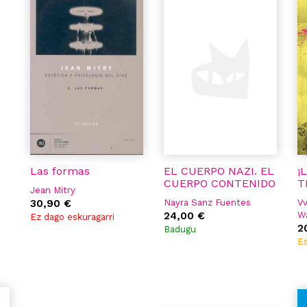
Las formas
EL CUERPO NAZI. EL
¡
CUERPO CONTENIDO
T
Jean Mitry
30,90 €
Nayra Sanz Fuentes
Vv
24,00 €
Wa
Ez dago eskuragarri
Ja
2
Badugu
Ca
Es
Va
Al
Ál
E
Sa