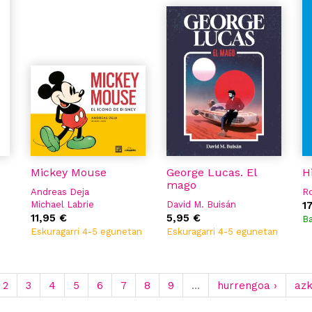
Ad
Xa
Mickey Mouse
George Lucas. El
H
mago
Andreas Deja
R
Michael Labrie
David M. Buisán
1
11,95 €
5,95 €
B
Eskuragarri 4-5 egunetan
Eskuragarri 4-5 egunetan
2
3
4
5
6
7
8
9
…
hurrengoa ›
az