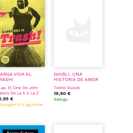
LARGA VIDA AL
GHIBLI. UNA
RASH!
HISTORIA DE AMOR
.aa. El Cine De John
Toshio Suzuki
ters De La A A La Z
19,90 €
vier Parra
0,95 €
Badugu
rlos Barea
kuragarri 4-5 egunetan
leria Vegas
ex Ander
ex Mendíbil
sty Quesada
ndra Astor