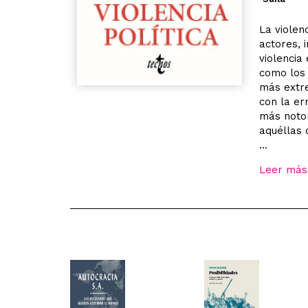
La violen
actores, 
violencia
como los 
más extre
con la er
más notor
aquéllas 
...
Leer más