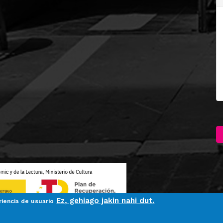
Ez, gehiago jakin nahi dut.
riencia de usuario