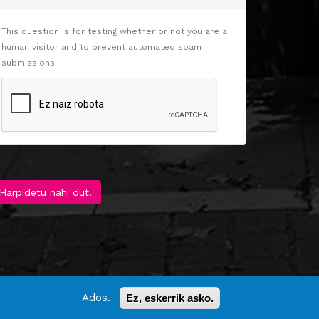
This question is for testing whether or not you are a
human visitor and to prevent automated spam
submissions.
Harpidetu nahi dut!
Ados.
Ez, eskerrik asko.