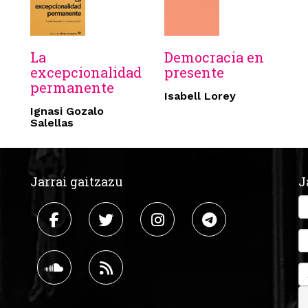
La
Democracia en
excepcionalidad
presente
permanente
Isabell Lorey
Ignasi Gozalo
Salellas
Jarrai gaitzazu
J