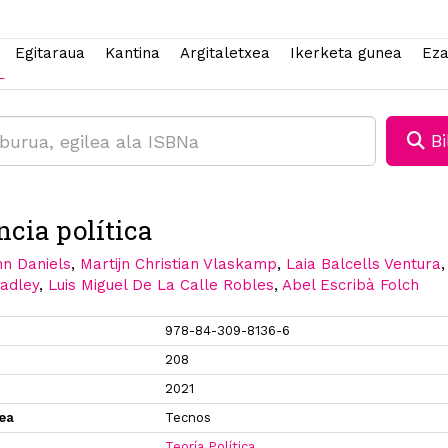
Egitaraua
Kantina
Argitaletxea
Ikerketa gunea
Eza
Bi
ncia política
nn Daniels
,
Martijn Christian Vlaskamp
,
Laia Balcells Ventura
adley
,
Luis Miguel De La Calle Robles
,
Abel Escribà Folch
978-84-309-8136-6
208
2021
xea
Tecnos
Teoría Política