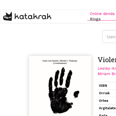
Skip
to
main
Online denda
content
Bloga
Viole
Lesley-A
Miriam Br
ISBN
Orriak
Urtea
Argitalet
Saila