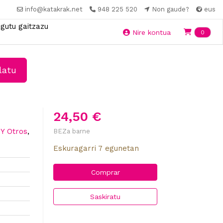
info@katakrak.net
948 225 520
Non gaude?
eus
gutu gaitzazu
Ite
Nire kontua
0
latu
24,50 €
,
Y Otros
,
BEZa barne
Eskuragarri 7 egunetan
Comprar
Saskiratu