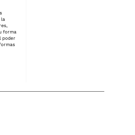
s
 la
res,
su forma
el poder
 formas