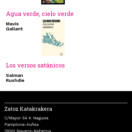
Agua verde, cielo verde
Mavis
Gallant
Los versos satánicos
Salman
Rushdie
Zatoz Katakrakera
C/Mayor 54 K Nagusia
Pamplona-Iruñea
31001 Navarra-Nafarroa