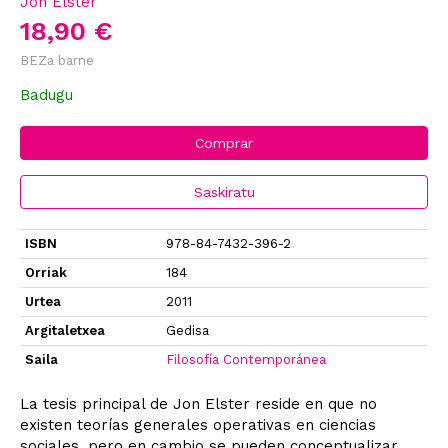
Jon Elster
18,90 €
BEZa barne
Badugu
Comprar
Saskiratu
ISBN
978-84-7432-396-2
Orriak
184
Urtea
2011
Argitaletxea
Gedisa
Saila
Filosofía Contemporánea
La tesis principal de Jon Elster reside en que no
existen teorías generales operativas en ciencias
sociales, pero en cambio se pueden conceptualizar