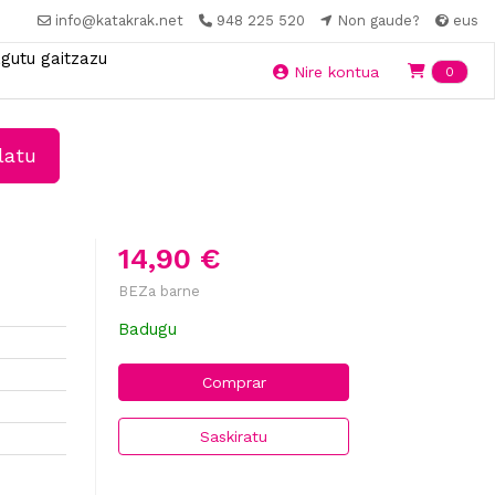
info@katakrak.net
948 225 520
Non gaude?
eus
gutu gaitzazu
Ite
Nire kontua
0
latu
14,90 €
BEZa barne
Badugu
Comprar
Saskiratu