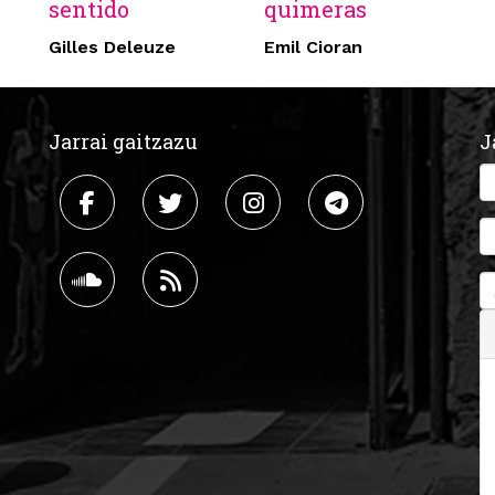
sentido
quimeras
Gilles Deleuze
Emil Cioran
Jarrai gaitzazu
J