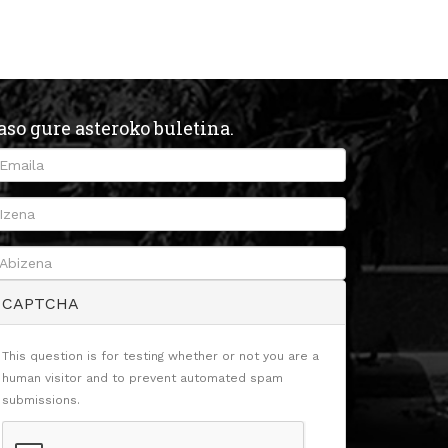
aso gure asteroko buletina.
CAPTCHA
This question is for testing whether or not you are a
human visitor and to prevent automated spam
submissions.