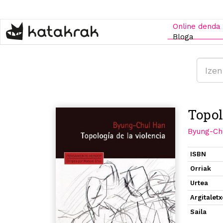
Skip
to
main
Online denda
content
Bloga
Topol
Byung-Ch
ISBN
Orriak
Urtea
Argitalet
Saila