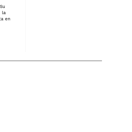
 Su
 la
cta en