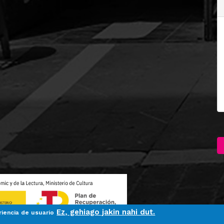
Ez, gehiago jakin nahi dut.
riencia de usuario