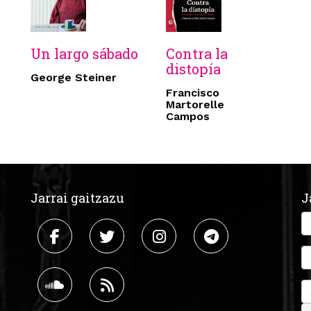
Un largo sábado
Contra la
distopía
George Steiner
Francisco
Martorelle
Campos
Jarrai gaitzazu
J