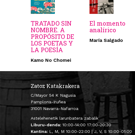
TRATADO SIN
El momento
NOMBRE. A
analírico
PROPÓSITO DE
María Salgado
LOS POETAS Y
LA POESÍA
Kamo No Chomei
Zatoz Katakrakera
C/Mayor 54 K Nagusia
Pamplona-Iruñea
31001 Navarra-Nafarroa
Astelehenetik larunbatera zabalik
Liburu-denda:
10:00-14:00 17:00-20:30
Kantina:
L, M, M 10:00-22:00 | J, V, S 10:00-01:00