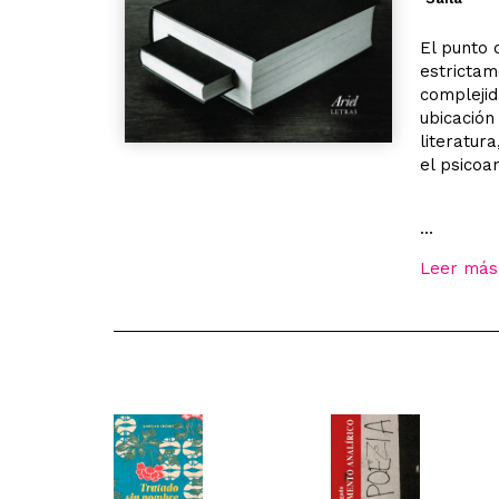
El punto d
estrictam
complejida
ubicación
literatura
el psicoa
...
Leer más