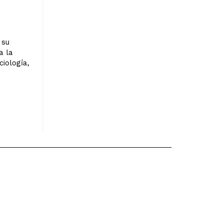
e
 su
a la
ciología,