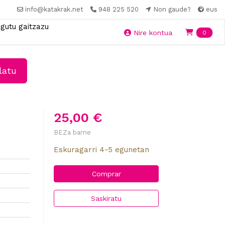
info@katakrak.net
948 225 520
Non gaude?
eus
gutu gaitzazu
Ite
Nire kontua
0
latu
25,00 €
BEZa barne
Eskuragarri 4-5 egunetan
Comprar
Saskiratu