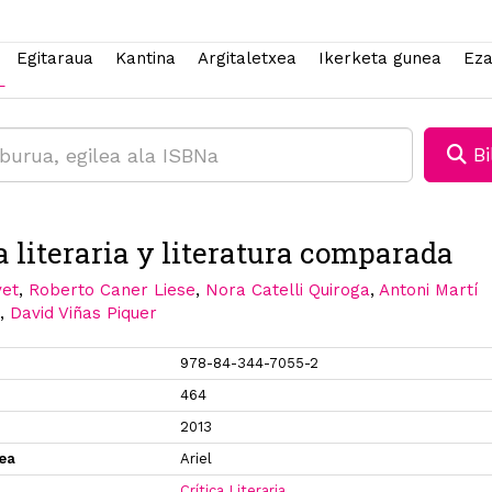
Egitaraua
Kantina
Argitaletxea
Ikerketa gunea
Eza
Bi
a literaria y literatura comparada
vet
,
Roberto Caner Liese
,
Nora Catelli Quiroga
,
Antoni Martí
e
,
David Viñas Piquer
978-84-344-7055-2
464
2013
xea
Ariel
Crítica Literaria