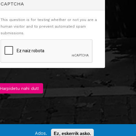
CAPTCHA
This question is for testing whether or not you are a
human visitor and to prevent automated spam
submissions.
Harpidetu nahi dut!
Ados.
Ez, eskerrik asko.