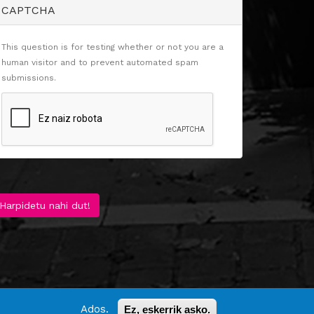
CAPTCHA
This question is for testing whether or not you are a
human visitor and to prevent automated spam
submissions.
Harpidetu nahi dut!
Ados.
Ez, eskerrik asko.