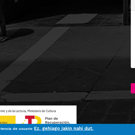
Ez, gehiago jakin nahi dut.
riencia de usuario