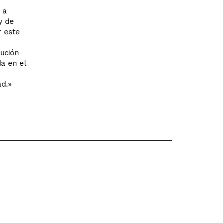
 a
y de
r este
lución
da en el
ad.»