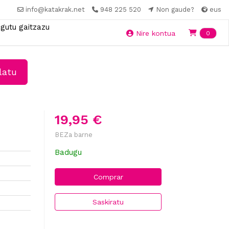
info@katakrak.net
948 225 520
Non gaude?
eus
gutu gaitzazu
Ite
Nire kontua
0
latu
19,95 €
BEZa barne
Badugu
Comprar
Saskiratu