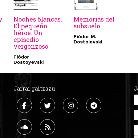
y
Noches blancas.
Memorias del
El pequeño
subsuelo
héroe. Un
Fiódor M.
episodio
Dostoievski
vergonzoso
Fiódor
Dostoyevski
Jarrai gaitzazu
J