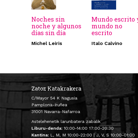
Noches sin
Mundo escrito 
noche y algunos
mundo no
días sin día
escrito
Michel Leiris
Italo Calvino
Zatoz Katakrakera
C/Mayor 54 K Nagusia
Pamplona-Iruñea
31001 Navarra-Nafarroa
Astelehenetik larunbatera zabalik
Liburu-denda:
10:00-14:00 17:00-20:30
Kantina:
L, M, M 10:00-22:00 | J, V, S 10:00-01:00