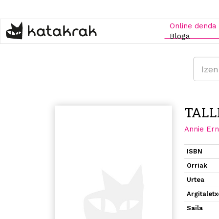
Skip
to
main
Online denda
content
Bloga
TALL
Annie Er
ISBN
Orriak
Urtea
Argitalet
Saila