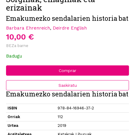
erizainak
Emakumezko sendalarien historia bat
Barbara Ehrenreich
,
Deirdre English
10,00 €
BEZa barne
Badugu
Comprar
Saskiratu
Emakumezko sendalarien historia bat
ISBN
978-84-16946-37-2
Orriak
112
Urtea
2019
Argitaletxea
Katakrak Liburuak