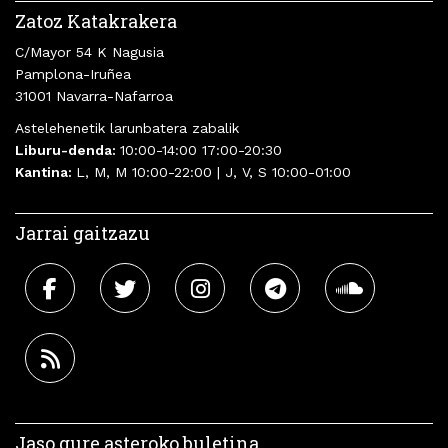
Zatoz Katakrakera
C/Mayor 54 K Nagusia
Pamplona-Iruñea
31001 Navarra-Nafarroa
Astelehenetik larunbatera zabalik
Liburu-denda:
10:00-14:00 17:00-20:30
Kantina:
L, M, M 10:00-22:00 | J, V, S 10:00-01:00
Jarrai gaitzazu
Jaso gure asteroko buletina.