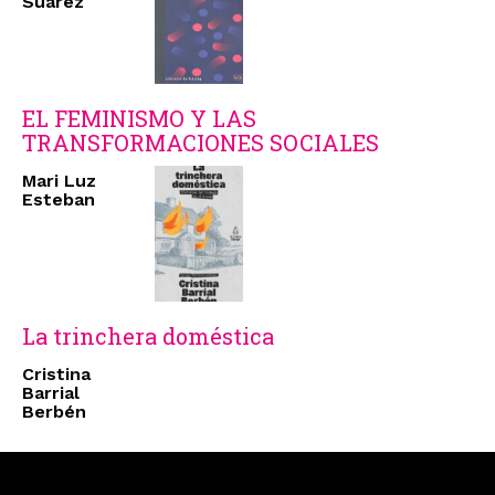
Suárez
EL FEMINISMO Y LAS
TRANSFORMACIONES SOCIALES
Mari Luz
Esteban
La trinchera doméstica
Cristina
Barrial
Berbén