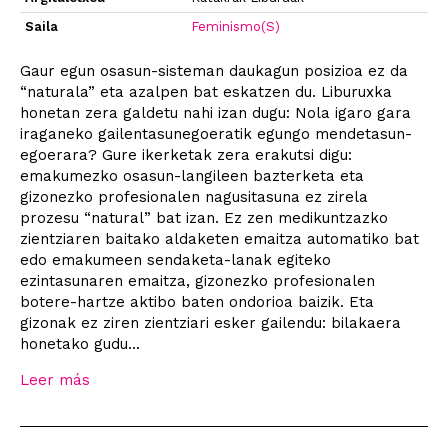
Saila
Feminismo(S)
Gaur egun osasun-sisteman daukagun posizioa ez da
“naturala” eta azalpen bat eskatzen du. Liburuxka
honetan zera galdetu nahi izan dugu: Nola igaro gara
iraganeko gailentasunegoeratik egungo mendetasun-
egoerara? Gure ikerketak zera erakutsi digu:
emakumezko osasun-langileen bazterketa eta
gizonezko profesionalen nagusitasuna ez zirela
prozesu “natural” bat izan. Ez zen medikuntzazko
zientziaren baitako aldaketen emaitza automatiko bat
edo emakumeen sendaketa-lanak egiteko
ezintasunaren emaitza, gizonezko profesionalen
botere-hartze aktibo baten ondorioa baizik. Eta
gizonak ez ziren zientziari esker gailendu: bilakaera
honetako gudu...
Leer más