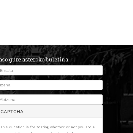
aso gure asteroko buletina.
CAPTCHA
This question is for testing whether or not you are a