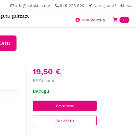
info@katakrak.net
948 225 520
Non gaude?
eus
gutu gaitzazu
Ite
Nire kontua
0
latu
a
19,50 €
BEZa barne
Badugu
Comprar
Saskiratu