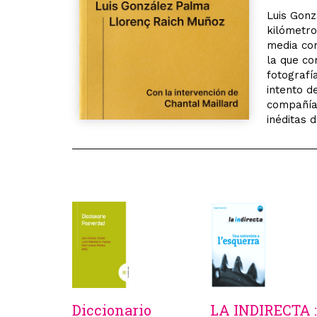
Luis Gonz
kilómetro
media com
la que co
fotografí
intento d
compañía
inéditas 
Diccionario
LA INDIRECTA :