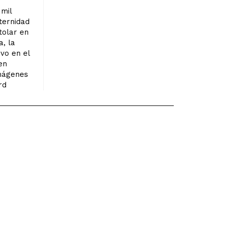
mil
ternidad
tolar en
a, la
ivo en el
en
imágenes
rd