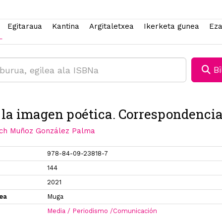
Egitaraua
Kantina
Argitaletxea
Ikerketa gunea
Eza
Bi
 la imagen poética. Correspondenci
aich Muñoz González Palma
978-84-09-23818-7
144
2021
xea
Muga
Media / Periodismo /Comunicación