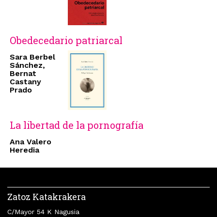
Obedecedario patriarcal
Sara Berbel
Sánchez,
Bernat
Castany
Prado
La libertad de la pornografía
Ana Valero
Heredia
Zatoz Katakrakera
C/Mayor 54 K Nagusia