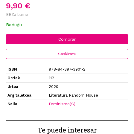
9,90 €
BEZa barne
Badugu
Comprar
Saskiratu
ISBN
978-84-397-3901-2
Orriak
112
Urtea
2020
Argitaletxea
Literatura Random House
Saila
Feminismo(S)
Te puede interesar