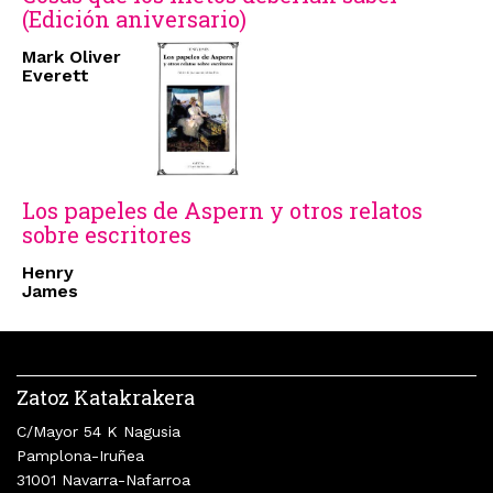
(Edición aniversario)
Mark Oliver
Everett
Los papeles de Aspern y otros relatos
sobre escritores
Henry
James
Zatoz Katakrakera
C/Mayor 54 K Nagusia
Pamplona-Iruñea
31001 Navarra-Nafarroa