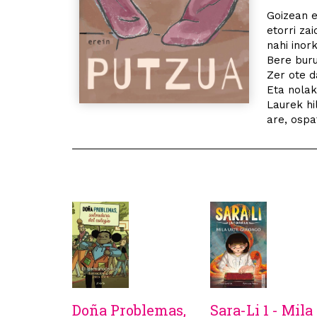
Goizean e
etorri za
nahi inork
Bere buru
Zer ote d
Eta nola
Laurek hi
are, ospa
Doña Problemas,
Sara-Li 1 - Mila