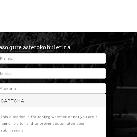
aso gure asteroko buletina.
CAPTCHA
This question is for testing whether or not you are a
human visitor and to prevent automated spam
submissions.