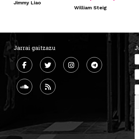
Jimmy Liao
William Steig
Jarrai gaitzazu
J