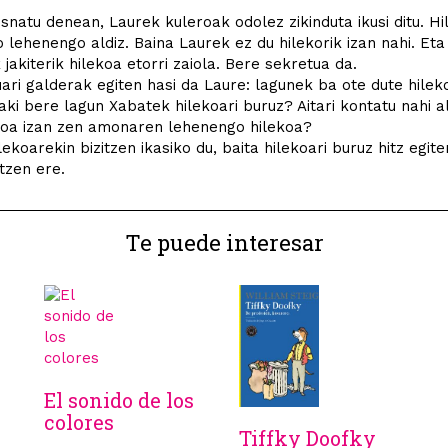
snatu denean, Laurek kuleroak odolez zikinduta ikusi ditu. H
io lehenengo aldiz. Baina Laurek ez du hilekorik izan nahi. Eta
 jakiterik hilekoa etorri zaiola. Bere sekretua da.
ari galderak egiten hasi da Laure: lagunek ba ote dute hilek
aki bere lagun Xabatek hilekoari buruz? Aitari kontatu nahi al
koa izan zen amonaren lehenengo hilekoa?
lekoarekin bizitzen ikasiko du, baita hilekoari buruz hitz egite
tzen ere.
Te puede interesar
El sonido de los
colores
Tiffky Doofky