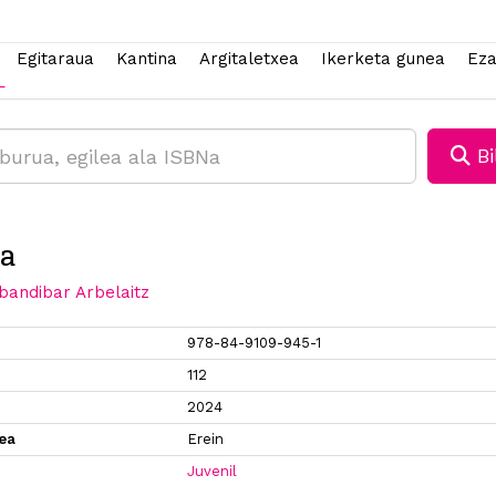
Egitaraua
Kantina
Argitaletxea
Ikerketa gunea
Eza
Bi
ua
bandibar Arbelaitz
978-84-9109-945-1
112
2024
xea
Erein
Juvenil