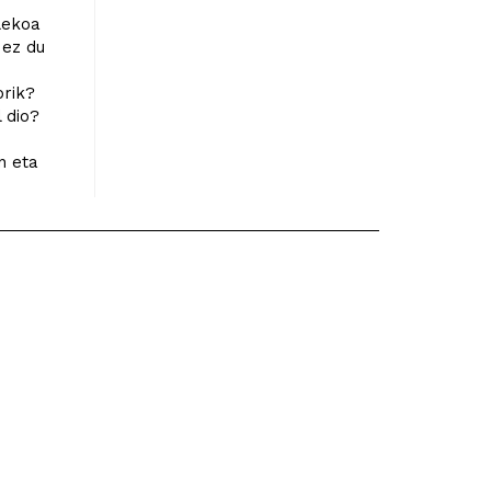
ilekoa
 ez du
orik?
 dio?
n eta