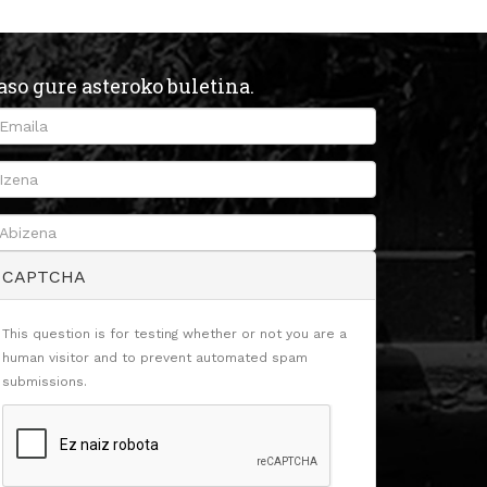
aso gure asteroko buletina.
CAPTCHA
This question is for testing whether or not you are a
human visitor and to prevent automated spam
submissions.