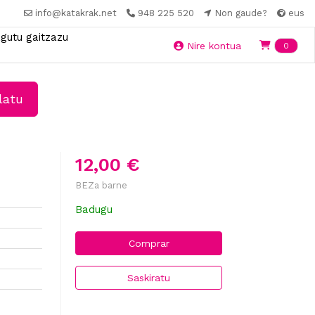
info@katakrak.net
948 225 520
Non gaude?
eus
gutu gaitzazu
Ite
Nire kontua
0
latu
12,00 €
BEZa barne
Badugu
Comprar
Saskiratu