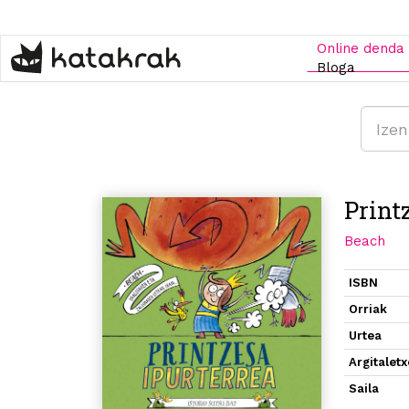
Skip
to
main
Online denda
content
Bloga
Print
Beach
ISBN
Orriak
Urtea
Argitalet
Saila