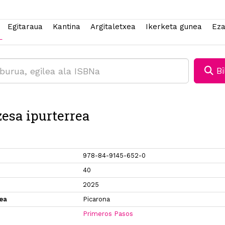
Egitaraua
Kantina
Argitaletxea
Ikerketa gunea
Eza
Bi
zesa ipurterrea
978-84-9145-652-0
40
2025
xea
Picarona
Primeros Pasos