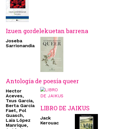
Izuen gordelekuetan barrena
Joseba
Sarrionandia
Antología de poesía queer
Hector
Aceves,
Txus Garcia,
Berta Garcia
LIBRO DE JAIKUS
Faet, Pol
Guasch,
Jack
Laia López
Kerouac
Manrique,