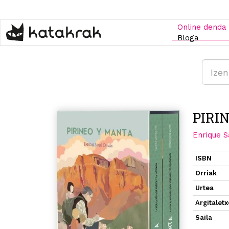
Skip
to
main
Online denda
content
Bloga
PIRI
Enrique S
ISBN
Orriak
Urtea
Argitalet
Saila