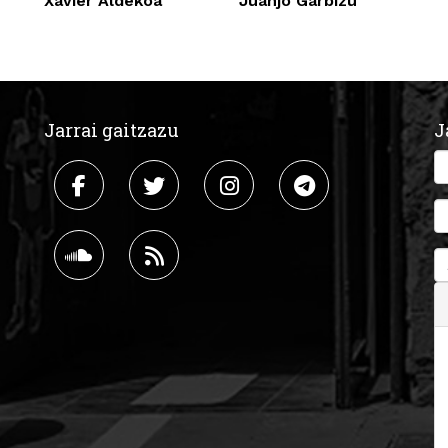
Xavier Aldekoa
Juanjo Garbizu
Jarrai gaitzazu
J