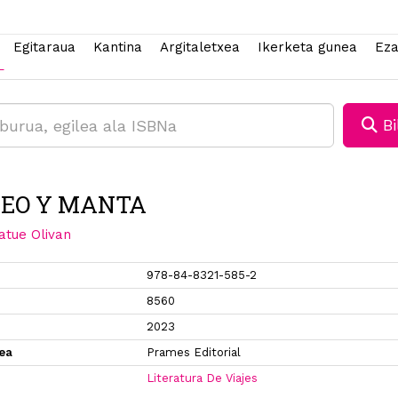
Egitaraua
Kantina
Argitaletxea
Ikerketa gunea
Eza
Bi
NEO Y MANTA
atue Olivan
978-84-8321-585-2
8560
2023
xea
Prames Editorial
Literatura De Viajes