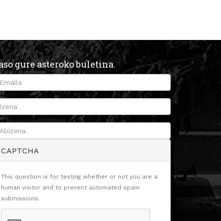
aso gure asteroko buletina.
CAPTCHA
This question is for testing whether or not you are a
human visitor and to prevent automated spam
submissions.