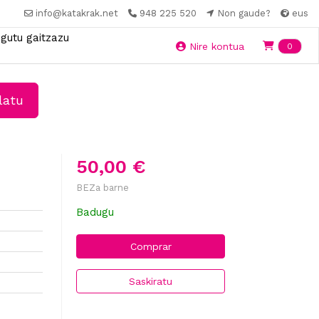
info@katakrak.net
948 225 520
Non gaude?
eus
gutu gaitzazu
Ite
Nire kontua
0
latu
50,00 €
BEZa barne
Badugu
Comprar
Saskiratu