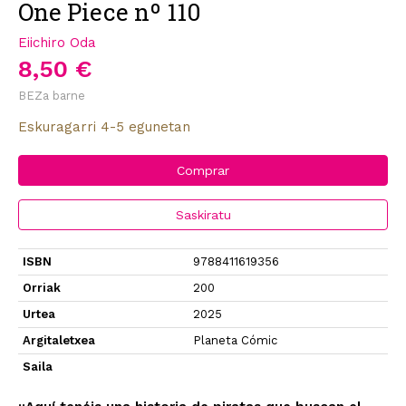
One Piece nº 110
Eiichiro Oda
8,50 €
BEZa barne
Eskuragarri 4-5 egunetan
Comprar
Saskiratu
ISBN
9788411619356
Orriak
200
Urtea
2025
Argitaletxea
Planeta Cómic
Saila