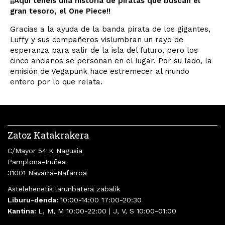
¡¡Aquí tenéis una historia de piratas que buscan el
gran tesoro, el One Piece!!
Gracias a la ayuda de la banda pirata de los gigantes,
Luffy y sus compañeros vislumbran un rayo de
esperanza para salir de la isla del futuro, pero los
cinco ancianos se personan en el lugar. Por su lado, la
emisión de Vegapunk hace estremecer al mundo
entero por lo que relata.
Zatoz Katakrakera
C/Mayor 54 K Nagusia
Pamplona-Iruñea
31001 Navarra-Nafarroa
Astelehenetik larunbatera zabalik
Liburu-denda:
10:00-14:00 17:00-20:30
Kantina:
L, M, M 10:00-22:00 | J, V, S 10:00-01:00