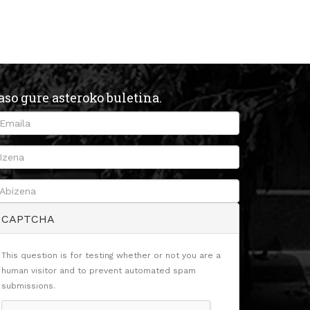
aso gure asteroko buletina.
CAPTCHA
This question is for testing whether or not you are a
human visitor and to prevent automated spam
submissions.