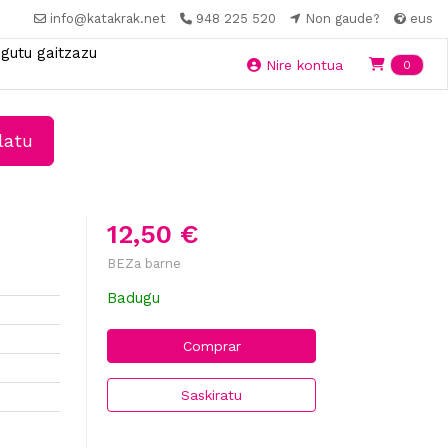
info@katakrak.net
948 225 520
Non gaude?
eus
gutu gaitzazu
Ite
Nire kontua
0
latu
12,50 €
BEZa barne
Badugu
Comprar
Saskiratu