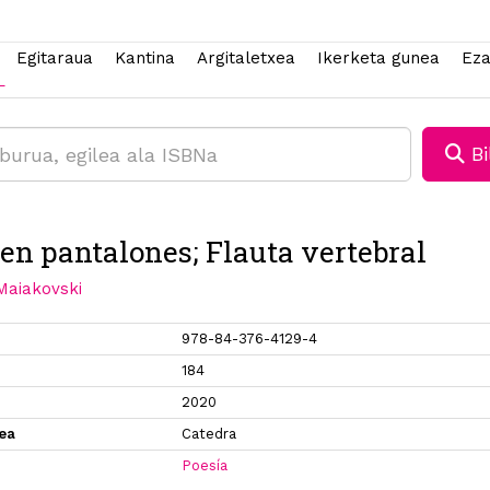
Egitaraua
Kantina
Argitaletxea
Ikerketa gunea
Eza
Bi
en pantalones; Flauta vertebral
Maiakovski
978-84-376-4129-4
184
2020
xea
Catedra
Poesía