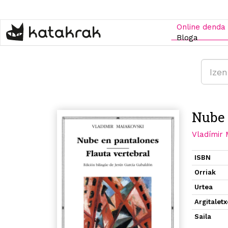
Skip
to
main
Online denda
content
Bloga
Nube 
Vladímir 
ISBN
Orriak
Urtea
Argitalet
Saila