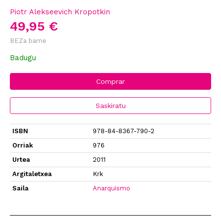
Piotr Alekseevich Kropotkin
49,95 €
BEZa barne
Badugu
Comprar
Saskiratu
ISBN
978-84-8367-790-2
Orriak
976
Urtea
2011
Argitaletxea
Krk
Saila
Anarquismo