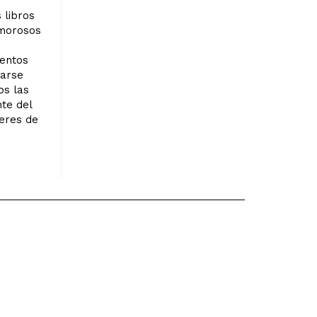
 libros
amorosos
ientos
sarse
os las
te del
jeres de