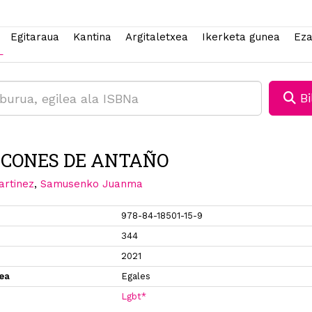
Egitaraua
Kantina
Argitaletxea
Ikerketa gunea
Eza
Bi
CONES DE ANTAÑO
rtinez
,
Samusenko Juanma
978-84-18501-15-9
344
2021
xea
Egales
Lgbt*