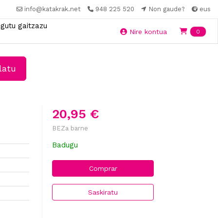
info@katakrak.net
948 225 520
Non gaude?
eus
gutu gaitzazu
Ite
Nire kontua
0
latu
20,95 €
BEZa barne
Badugu
Comprar
Saskiratu