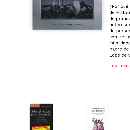
¿Por qué 
de Histor
de grande
heterosex
de perso
con ciert
intimidad
padre de 
Lope de V
Leer más