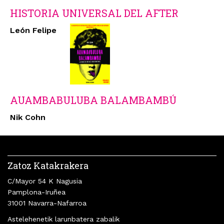
HISTORIA UNIVERSAL DEL AFTER
León Felipe
AUAMBABULUBA BALAMBAMBÚ
Nik Cohn
Zatoz Katakrakera
C/Mayor 54 K Nagusia
Pamplona-Iruñea
31001 Navarra-Nafarroa
Astelehenetik larunbatera zabalik