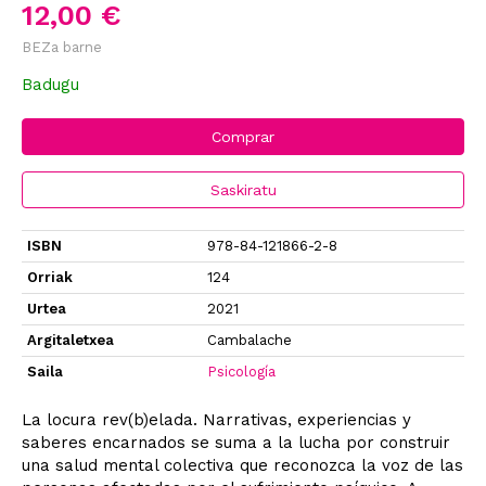
12,00 €
BEZa barne
Badugu
Comprar
Saskiratu
ISBN
978-84-121866-2-8
Orriak
124
Urtea
2021
Argitaletxea
Cambalache
Saila
Psicología
La locura rev(b)elada. Narrativas, experiencias y
saberes encarnados se suma a la lucha por construir
una salud mental colectiva que reconozca la voz de las