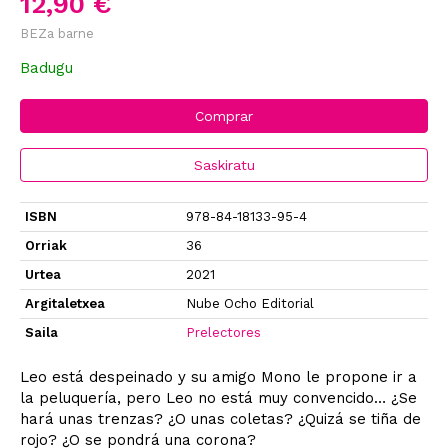
12,90 €
BEZa barne
Badugu
Comprar
Saskiratu
ISBN
978-84-18133-95-4
Orriak
36
Urtea
2021
Argitaletxea
Nube Ocho Editorial
Saila
Prelectores
Leo está despeinado y su amigo Mono le propone ir a
la peluquería, pero Leo no está muy convencido… ¿Se
hará unas trenzas? ¿O unas coletas? ¿Quizá se tiña de
rojo? ¿O se pondrá una corona?