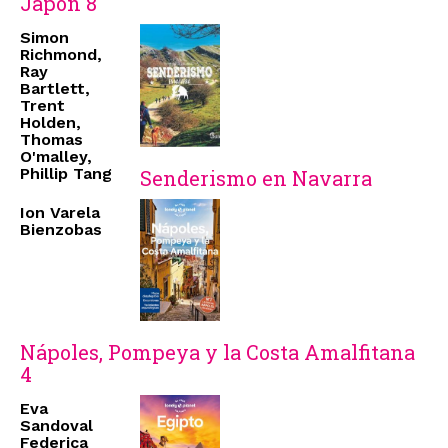
Japón 8
Simon
Richmond,
Ray
Bartlett,
Trent
Holden,
Thomas
O'malley,
Phillip Tang
Senderismo en Navarra
Ion Varela
Bienzobas
Nápoles, Pompeya y la Costa Amalfitana
4
Eva
Sandoval
Federica