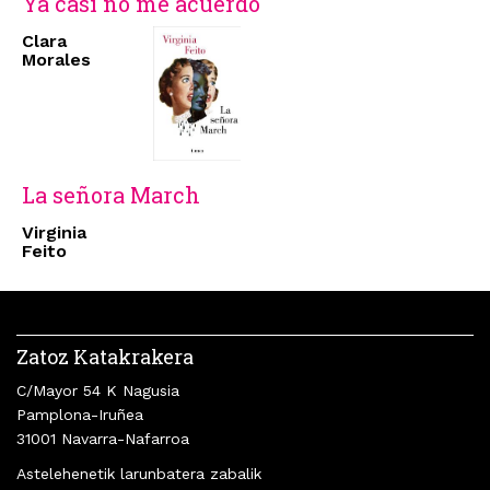
Ya casi no me acuerdo
Clara
Morales
La señora March
Virginia
Feito
Zatoz Katakrakera
C/Mayor 54 K Nagusia
Pamplona-Iruñea
31001 Navarra-Nafarroa
Astelehenetik larunbatera zabalik