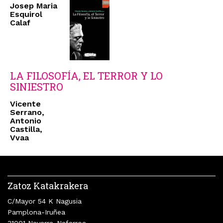
Josep Maria
Esquirol
Calaf
LA FILOSOFÍA, EL TERROR Y LO
SINIESTRO
Vicente
Serrano,
Antonio
Castilla,
Vvaa
Zatoz Katakrakera
C/Mayor 54 K Nagusia
Pamplona-Iruñea
31001 Navarra-Nafarroa